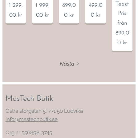
Texstar
1 299,
1 999,
899,0
499,0
Pris
00
kr
00
kr
0
kr
0
kr
från
899,0
0
kr
Nästa
MasTech Butik
Östra storgatan 5, 771 50 Ludvika
info@mastechbutik.se
Org.nr 556898-3745