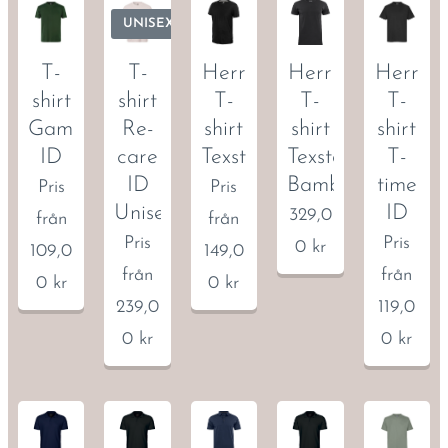
och
UNISEX
nyckel-
/kortstr
T-
T-
Herr
Herr
Herr
opp.
shirt
shirt
T-
T-
T-
YKK-
Game
Re-
shirt
shirt
shirt
dragke
ID
care
Texstar
Texstar
T-
djor på
ID
Bambu
time
Pris
Pris
både
Unisex
ID
329,0
från
från
fram-
Pris
Pris
0
kr
109,0
149,0
och
från
från
0
kr
0
kr
bakfick
239,0
119,0
a.
0
kr
0
kr
Flexibel
resårlös
ning
längst