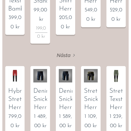
Texstar
Shirt
Standard
Herr
Herr
.
Bambu
Herr
99,00
549,0
529,0
Art.090
399,0
205,0
kr
0
kr
0
kr
2
0
kr
0
kr
199,0
0
kr
Nästa
Hybrid
Denimshorts
Denimshorts
Stretchshorts
Stretch
Stretchbyxa
Snickers
Snickers
Snickers
Texstar
Herr
Herr
Herr
Herr
Herr
799,0
1 489,
1 589,
1 109,
1 239,
0
kr
00
kr
00
kr
00
kr
00
kr