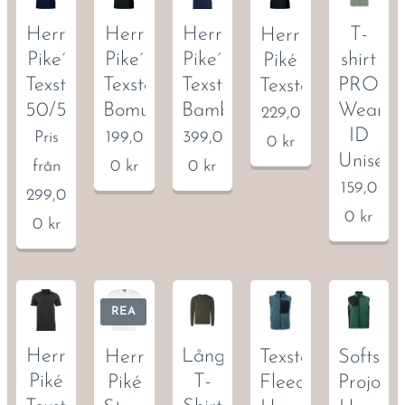
ner på
byxben
Herr
Herr
Herr
T-
Herr
en.
Pike´
Pike´
Pike´
shirt
Piké
Lårficka
Texstar
Texstar
Texstar
PRO
Texstar
i
50/50
Bomull
Bambu
Wear
229,0
stretchi
ID
Pris
199,0
399,0
0
kr
g
Unisex
från
0
kr
0
kr
kvalitet.
159,0
299,0
Rak
0
kr
passfor
0
kr
m med
grenkil
och
REA
knävec
k för
Herr
Långärmad
Herr
Texstar
Softshel
optimal
Piké
T-
Piké
Fleeceväst
Projob
komfort