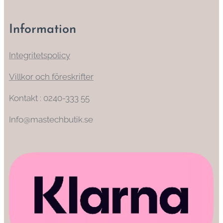
Information
Integritetspolicy
Villkor och föreskrifter
Kontakt : 0240-333 55
Info@mastechbutik.se