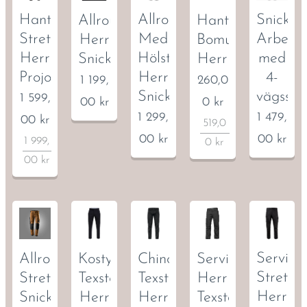
Hantverksbyxa
Allroundbyxa
Snicker
Allroundbyxa
Hantverksbyxa
Stretch
Med
Arbetsb
Herr
Bomull
Herr
Hölster
med
Snickers
Herr
Projob
Herr
4-
1 199,
260,0
Snickers
vägsstr
1 599,
00
kr
0
kr
1 299,
1 479,
00
kr
519,0
00
kr
00
kr
1 999,
0
kr
00
kr
Service
Allround
Kostymbyxor
Chinos
Servicebyxa
Stretch
StretchByxa
Texstar
Texstar
Herr
Herr
Snickers
Herr
Herr
Texstar