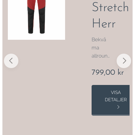
Stretch
Herr
Bekvä
ma
allroun
dbyxor
799,00
kr
för
casual
R
eller
VISA
praktisk
DETALJER
använd
ning.
Lätta
och