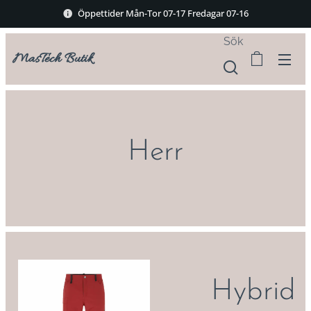
Öppettider Mån-Tor 07-17 Fredagar 07-16
Sök
MasTech Butik
Herr
a
Hybrid