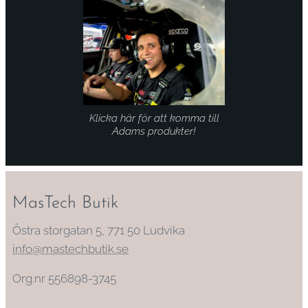
Klicka här för att komma till
Adams produkter!
MasTech Butik
Östra storgatan 5, 771 50 Ludvika
info@mastechbutik.se
Org.nr 556898-3745