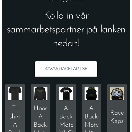
Kolla in vår
sammarbetspartner på länken
nedan!
WWW.RACEPART.SE
T-
Hoodie
A
A
Racepa
shirt
A
Backström
Backström
Keps
A
Backström
Motorsport
Motorsport