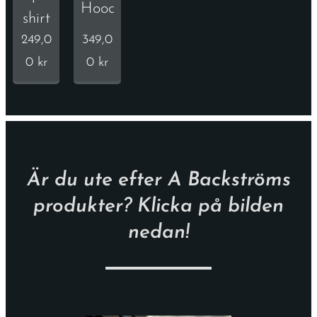
Hoodie
shirt
249,0
349,0
0
kr
0
kr
Är du ute efter A Backströms
produkter? Klicka på bilden
nedan!