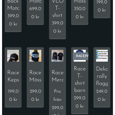
Backström
Motorsport
VLOG
Mössa
199,0
Motorsport
T-
699,0
350,0
0
kr
shirt
399,0
0
kr
0
kr
399,0
0
kr
0
kr
RACEPART
Racepart
Dekal
Racepart
Racepart
Racepart
T-
rally
Keps
Mössa
Merch
shirt
flagga
barn
199,0
299,0
Pris
249,0
299,0
0
kr
0
kr
från
0
kr
0
kr
299,0