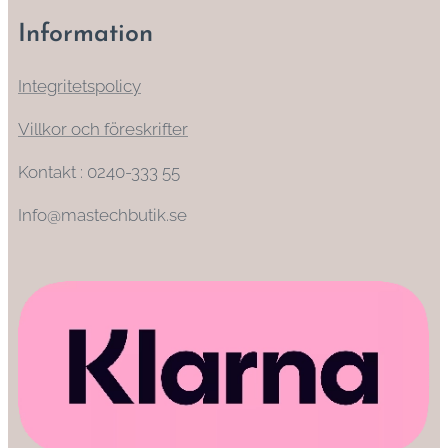
Information
Integritetspolicy
Villkor och föreskrifter
Kontakt : 0240-333 55
Info@mastechbutik.se