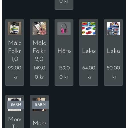
0
kr
Målarbok
Målarbok
Folkrace
Folkrace
Hörselskydd
Leksaksbil
Leksaks
1,0
2,0
99,00
149,0
159,0
64,00
50,00
kr
0
kr
0
kr
kr
kr
BARN
BARN
Monstertruck
Monstertruck
T-