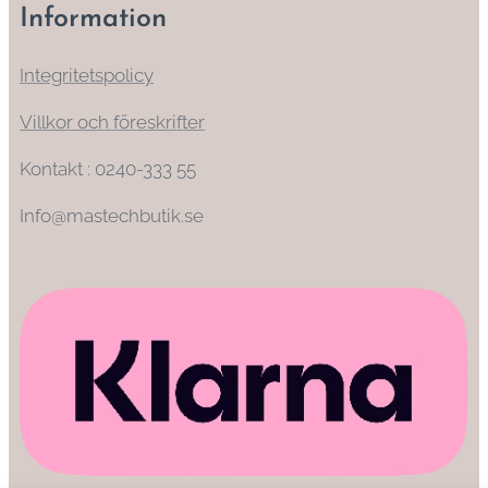
Information
Integritetspolicy
Villkor och föreskrifter
Kontakt : 0240-333 55
Info@mastechbutik.se