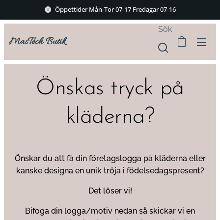
Öppettider Mån-Tor 07-17 Fredagar 07-16
Sök
MasTech Butik
Önskas tryck på
kläderna?
Önskar du att få din företagslogga på kläderna eller
kanske designa en unik tröja i födelsedagspresent?
Det löser vi!
Bifoga din logga/motiv nedan så skickar vi en