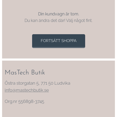
Din kundvagn är tom.
Du kan ändra det där! Välj något fint.
FORTSÄTT SHOPPA
MasTech Butik
Östra storgatan 5, 771 50 Ludvika
info@mastechbutik.se
Org.nr 556898-3745