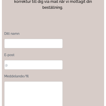
korrektur till dig via mail när vi mottagit din
beställning.
Ditt namn
E-post
Meddelande/fil