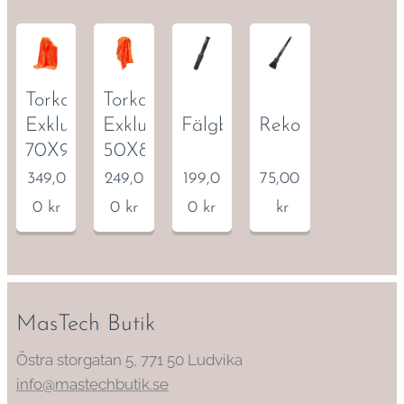
Torkduk
Torkduk
Exklusiv
Exklusiv
Fälgborste
Rekondpensel
70X90
50X80
349,0
249,0
199,0
75,00
0
kr
0
kr
0
kr
kr
MasTech Butik
Östra storgatan 5, 771 50 Ludvika
info@mastechbutik.se