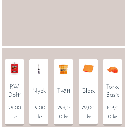
RW
Torkduk
Nyckelring
Tvätthink
Glasduk
Doftisar
Basic
29,00
19,00
299,0
79,00
109,0
kr
kr
0
kr
kr
0
kr