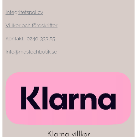
Integritetspolicy
Villkor och föreskrifter
Kontakt : 0240-333 55
Info@mastechbutik.se
Klarna villkor