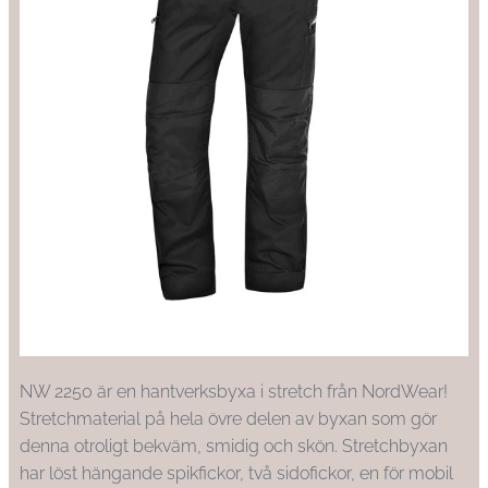
NW 2250 är en hantverksbyxa i stretch från NordWear!
Stretchmaterial på hela övre delen av byxan som gör
denna otroligt bekväm, smidig och skön. Stretchbyxan
har löst hängande spikfickor, två sidofickor, en för mobil