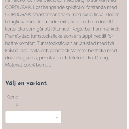
framfickor och två bakfickor med bälg förstärkta med
CORDURA®. Löst hängande spikfickor förstärkta med
CORDURA®. Vänster hängficka med extra ficka. Höger
hängficka med tre mindre extrafickor och en dold ID-
kortsficka som går att fälla ned. Reglerbar hammarkrok.
Framflyttad tumstocksficka som är släppt nedtill för
bättre komfort. Tumstocksfickan är utrustad med två
knivhållare, hälla och pennfack. Vänster benficka med
dold dragkedja, pennfack och telefonficka. D-ring.
Material: 100% bomull
Välj en variant:
Storle
k