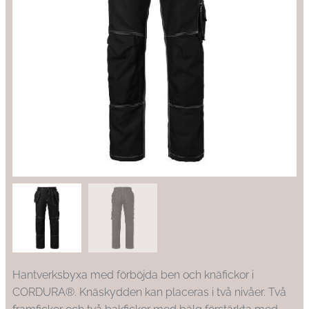
Hantverksbyxa med förböjda ben och knäfickor i
CORDURA®. Knäskydden kan placeras i två nivåer. Två