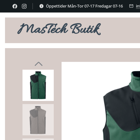
Öppettider Mån-Tor 07-17 Fredagar 07-16
i
MasTech Butik