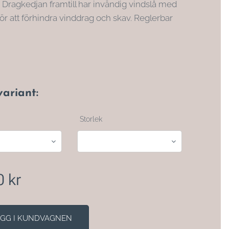
. Dragkedjan framtill har invändig vindslå med
ör att förhindra vinddrag och skav. Reglerbar
variant:
Storlek
0
kr
GG I KUNDVAGNEN