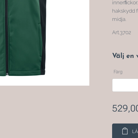
innerﬁckor
hakskydd f
midja.
Art.3702
Välj en 
Färg
529,0
LÄ