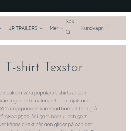
Sök
4P TRAILERS
Mer
Kundvagn
 T-shirt Texstar
n bakom våra populära t-shirts är den
ärningen och materialet – en mjuk och
100 % ringspunnen kammad bomull. Den grå
färgkod 9500, är i 50 % bomull och 50 %
Det känns direkt när den glider på och det