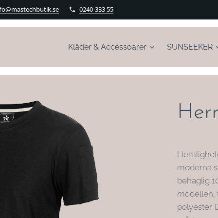
nfo@mastechbutik.se
0240-333 55
Kläder & Accessoarer
SUNSEEKER
Herr
Hemlighete
moderna sk
behaglig 
modellen, 
polyester. 