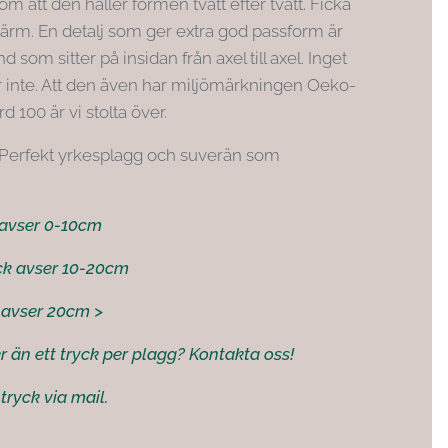
 att den håller formen tvätt efter tvätt. Ficka
 ärm. En detalj som ger extra god passform är
d som sitter på insidan från axel till axel. Inget
r inte. Att den även har miljömärkningen Oeko-
d 100 är vi stolta över.
Perfekt yrkesplagg och suverän som
k avser 0-10cm
ck avser 10-20cm
k avser 20cm >
 än ett tryck per plagg? Kontakta oss!
 tryck via mail.