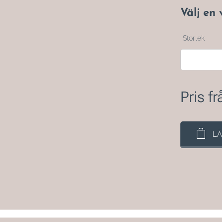
Välj en 
Storlek
Pris f
LÄ