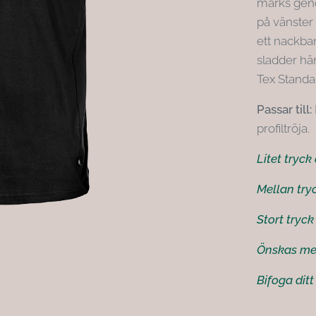
märks genom
på vänster
ett nackban
sladder hä
Tex Standar
Passar till:
profiltröja.
Litet tryc
Mellan try
Stort tryc
Önskas mer
Bifoga ditt