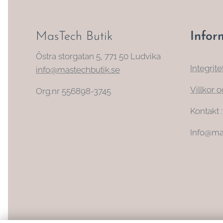
MasTech Butik
Infor
Östra storgatan 5, 771 50 Ludvika
Integrite
info@mastechbutik.se
Villkor o
Org.nr 556898-3745
Kontakt 
Info@ma