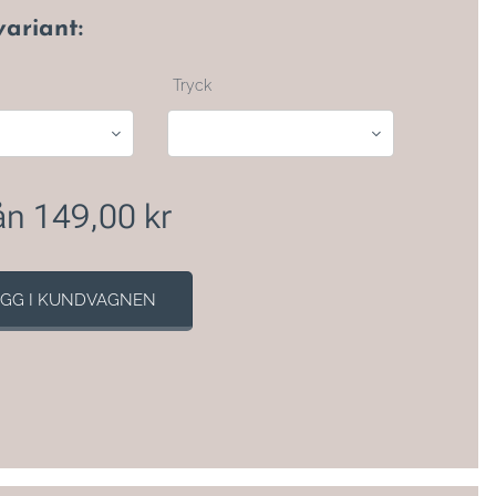
variant:
Tryck
rån
149,00
kr
GG I KUNDVAGNEN