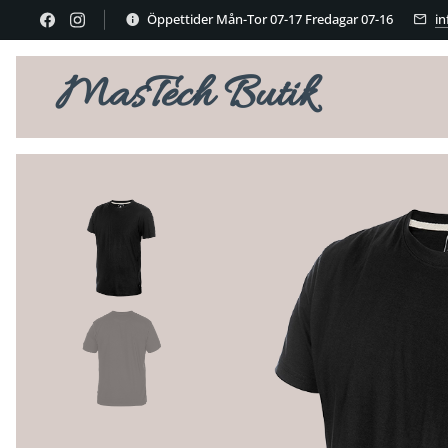
Öppettider Mån-Tor 07-17 Fredagar 07-16
i
MasTech Butik