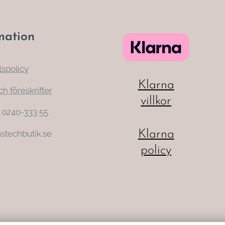
mation
tspolicy
Klarna
ch föreskrifter
villkor
: 0240-333 55
Klarna
stechbutik.se
policy