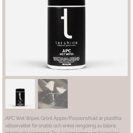
APC Wet Wipes Grönt Äpple/Passionsfrukt är plastfria
våtservetter för snabb och enkel rengöring av bilens