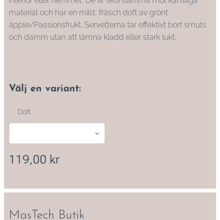
interiör eller hemmet. De är skonsamma mot känsliga
material och har en mild, fräsch doft av grönt
äpple/Passionsfrukt. Servetterna tar effektivt bort smuts
och damm utan att lämna kladd eller stark lukt.
Välj en variant:
Doft
119,00
kr
MasTech Butik