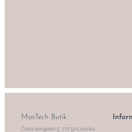
MasTech Butik
Infor
Östra storgatan 5, 771 50 Ludvika