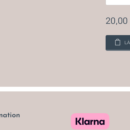
20,00
LÄ
mation