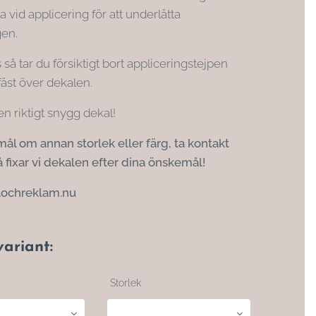
 vid applicering för att underlätta
gen.
s så tar du försiktigt bort appliceringstejpen
fäst över dekalen.
n riktigt snygg dekal!
ål om annan storlek eller färg, ta kontakt
 fixar vi dekalen efter dina önskemål!
lochreklam.nu
variant:
Storlek