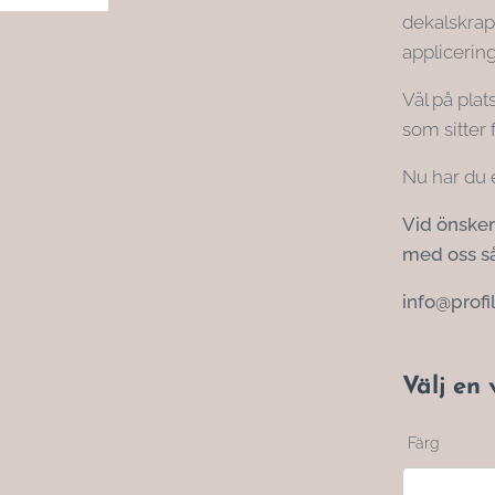
dekalskrapa
applicerin
Väl på plat
som sitter 
Nu har du e
Vid önskem
med oss så
info@profi
Välj en 
Färg