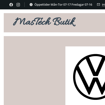
Öppettider Mån-Tor 07-17 Fredagar 07-16
i
MasTech Butik