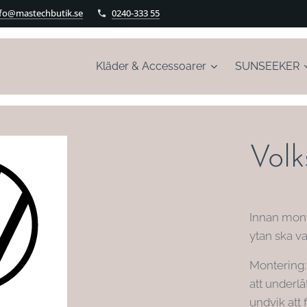
nfo@mastechbutik.se
0240-333 55
Kläder & Accessoarer
SUNSEEKER
Vol
Innan mont
ytan ska va
Montering: 
att underlä
undvik att