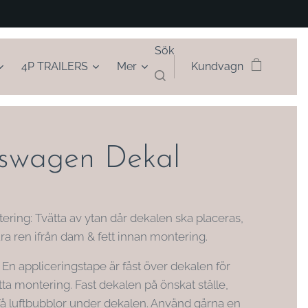
Sök
4P TRAILERS
Mer
Kundvagn
kswagen Dekal
ering: Tvätta av ytan där dekalen ska placeras,
ra ren ifrån dam & fett innan montering.
En appliceringstape är fäst över dekalen för
tta montering. Fast dekalen på önskat ställe,
 få luftbubblor under dekalen. Använd gärna en