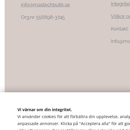
Integrite
info@mastechbutik.se
Villkor o
Org.nr 556898-3745
Kontakt 
Info@ma
Vi värnar om din integritet.
Vi använder cookies för att förbättra din upplevelse, analy
anpassade annonser. Klicka på "Acceptera alla" för att g