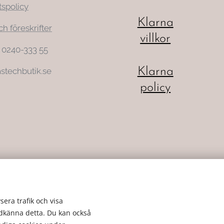
tspolicy
Klarna
ch föreskrifter
villkor
: 0240-333 55
Klarna
stechbutik.se
policy
sera trafik och visa
odkänna detta. Du kan också