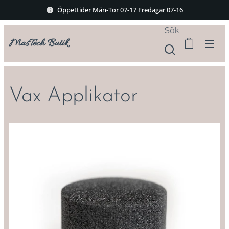
Öppettider Mån-Tor 07-17 Fredagar 07-16
Sök
MasTech Butik
Vax Applikator