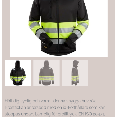
Håll dig synlig och varm i denna snygga huvtröja.
Bröstfickan är försedd med en id-korthållare som kan
stoppas undan. Lämplig för profiltryck. EN ISO 20471,