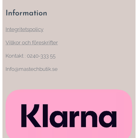
Information
Integritetspolicy
Villkor och föreskrifter
Kontakt : 0240-333 55
Info@mastechbutik.se