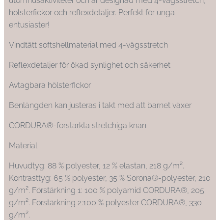
utomhusaktiviteter och är designad med 4-vägsstretch,
hölsterfickor och reflexdetaljer. Perfekt för unga
entusiaster!
Vindtätt softshellmaterial med 4-vägsstretch
Reflexdetaljer för ökad synlighet och säkerhet
Avtagbara hölsterfickor
Benlängden kan justeras i takt med att barnet växer
CORDURA®-förstärkta stretchiga knän
Material
Huvudtyg: 88 % polyester, 12 % elastan, 218 g/m².
Kontrasttyg: 65 % polyester, 35 % Sorona®-polyester, 210
g/m². Förstärkning 1: 100 % polyamid CORDURA®, 205
g/m². Förstärkning 2:100 % polyester CORDURA®, 330
g/m².