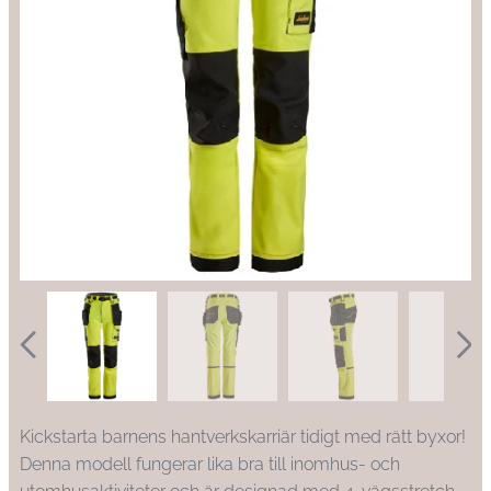
Kickstarta barnens hantverkskarriär tidigt med rätt byxor!
Denna modell fungerar lika bra till inomhus- och