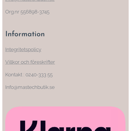
Org.nr 556898-3745
Information
Integritetspolicy
Villkor och föreskrifter
Kontakt : 0240-333 55
Info@mastechbutik.se