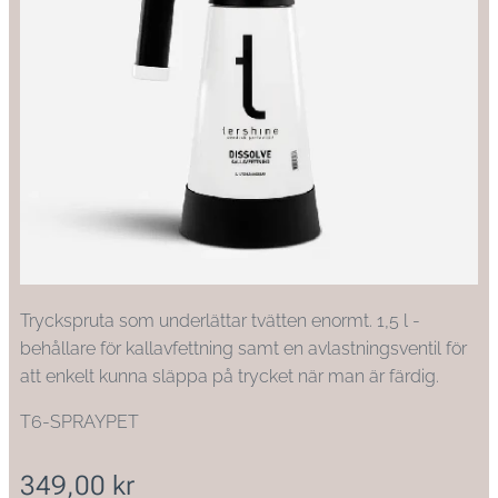
Tryckspruta som underlättar tvätten enormt. 1,5 l -
behållare för kallavfettning samt en avlastningsventil för
att enkelt kunna släppa på trycket när man är färdig.
T6-SPRAYPET
349,00
kr