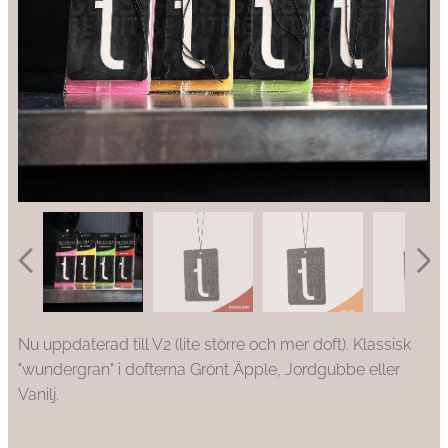
Nu uppdaterad till V2 (lite större och mer doft). Klassisk
"wundergran" i dofterna Grönt Äpple, Jordgubbe eller
Vanilj.