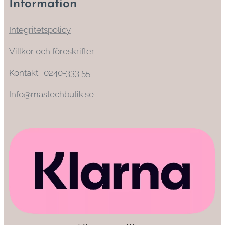
Information
Integritetspolicy
Villkor och föreskrifter
Kontakt : 0240-333 55
Info@mastechbutik.se