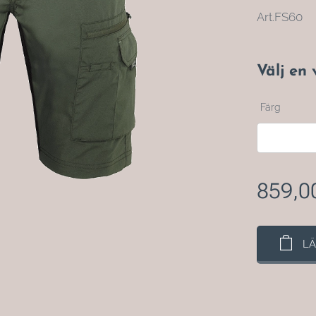
Art.FS60
Välj en 
Färg
859,0
LÄ