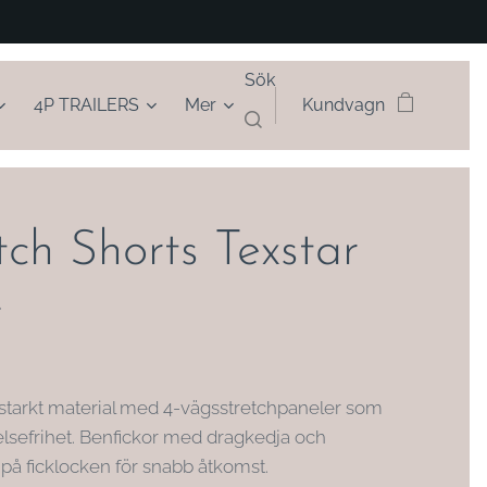
Sök
4P TRAILERS
Mer
Kundvagn
tch Shorts Texstar
r
litstarkt material med 4-vägsstretchpaneler som
relsefrihet. Benfickor med dragkedja och
på ficklocken för snabb åtkomst.