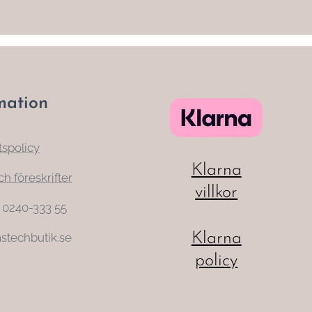
mation
tspolicy
Klarna
ch föreskrifter
villkor
: 0240-333 55
Klarna
stechbutik.se
policy