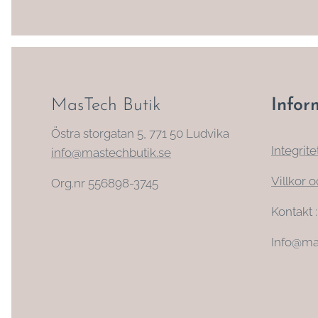
MasTech Butik
Infor
Östra storgatan 5, 771 50 Ludvika
Integrite
info@mastechbutik.se
Villkor o
Org.nr 556898-3745
Kontakt 
Info@ma