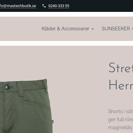
nfo@mastechbutik.se
0240-333 55
Kläder & Accessoarer
SUNSEEKER
Stre
Her
Shorts i s
ger full rö
magnetlås 