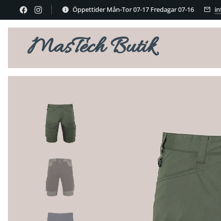
Öppettider Mån-Tor 07-17 Fredagar 07-16
i
MasTech Butik