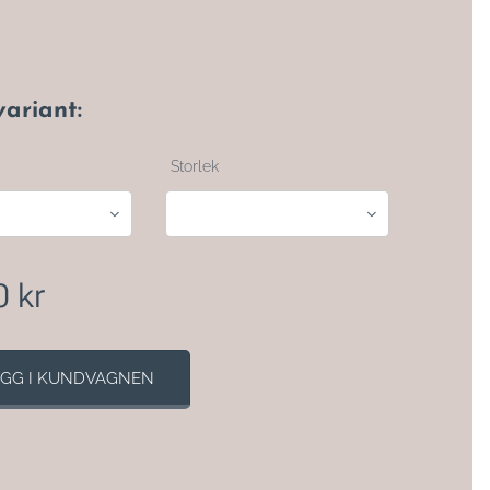
variant:
Storlek
0
kr
GG I KUNDVAGNEN