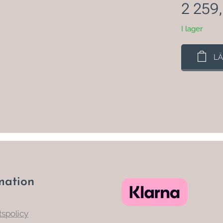
2 259
I lager
LÄ
mation
tspolicy