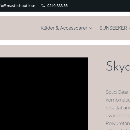
nfo@mastechbutik.se
0240-333 55
Kläder & Accessoarer
SUNSEEKER
Skyd
Solid Gear
kombinatio
resultat a
ovandelen
Polyuretan