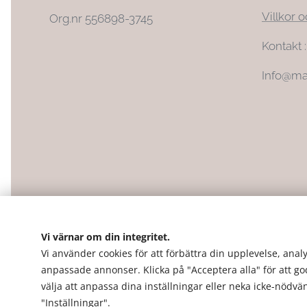
Villkor o
Org.nr 556898-3745
Kontakt 
Info@ma
Vi värnar om din integritet.
Vi använder cookies för att förbättra din upplevelse, analy
anpassade annonser. Klicka på "Acceptera alla" för att g
välja att anpassa dina inställningar eller neka icke-nödv
"Inställningar".