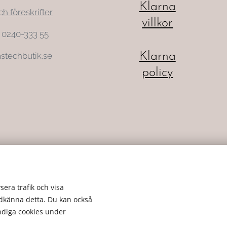
Klarna
ch föreskrifter
villkor
: 0240-333 55
Klarna
stechbutik.se
policy
sera trafik och visa
odkänna detta. Du kan också
ändiga cookies under