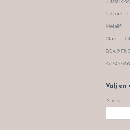
Slitstark o
Lätt och 
Metallfri
Glasfibertå
BOA® Fit 
Art.SG610
Välj en 
Storlek