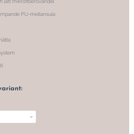
ch lätt mikrofiberovandel
dämpande PU-mellansula
hätta
System
06
variant: