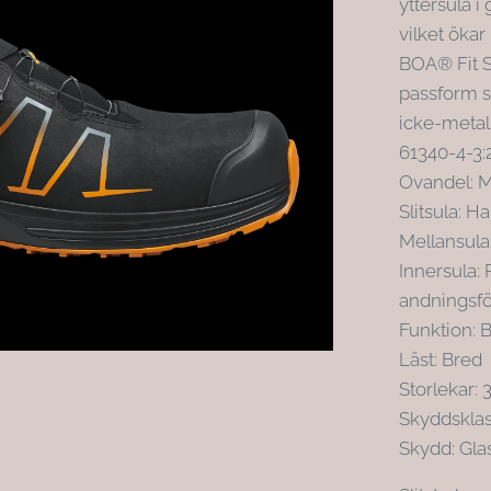
yttersula 
vilket ökar
BOA® Fit S
passform s
icke-metal
61340-4-3:
Ovandel: M
Slitsula: 
Mellansula
Innersula:
andningsf
Funktion: 
Läst: Bred
Storlekar: 
Skyddsklas
Skydd: Gla