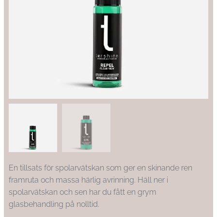
En tillsats för spolarvätskan som ger en skinande ren
framruta och massa härlig avrinning. Häll ner i
spolarvätskan och sen har du fått en grym
glasbehandling på nolltid.