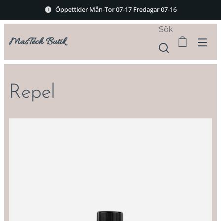
Öppettider Mån-Tor 07-17 Fredagar 07-16
Sök
MasTech Butik
Repel