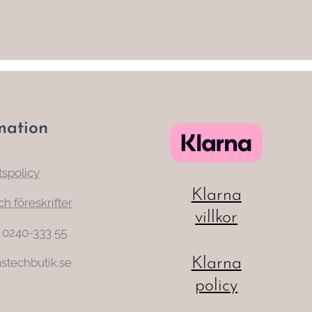
mation
tspolicy
Klarna
ch föreskrifter
villkor
: 0240-333 55
Klarna
stechbutik.se
policy