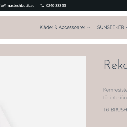
nfo@mastechbutik.se
0240-333 55
Kläder & Accessoarer
SUNSEEKER
Rek
Kemresiste
för interiör
T6-BRUS