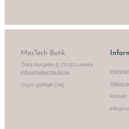
MasTech Butik
Infor
Östra storgatan 5, 771 50 Ludvika
Integrite
info@mastechbutik.se
Villkor o
Org.nr 556898-3745
Kontakt 
Info@ma