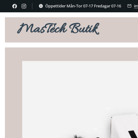
Öppettider Mån-Tor 07-17 Fredagar 07-16
i
MasTech Butik