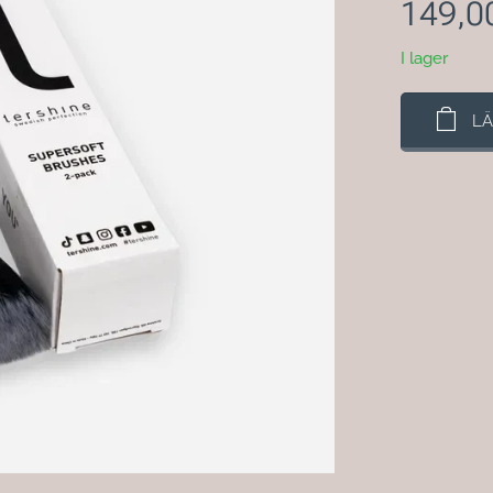
149,0
I lager
LÄ