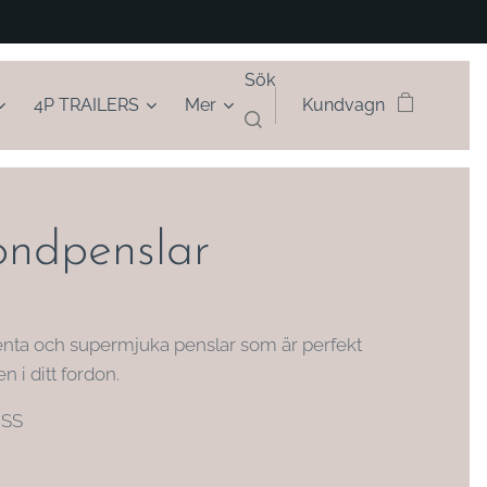
Sök
4P TRAILERS
Mer
Kundvagn
ondpenslar
nta och supermjuka penslar som är perfekt
en i ditt fordon.
HSS