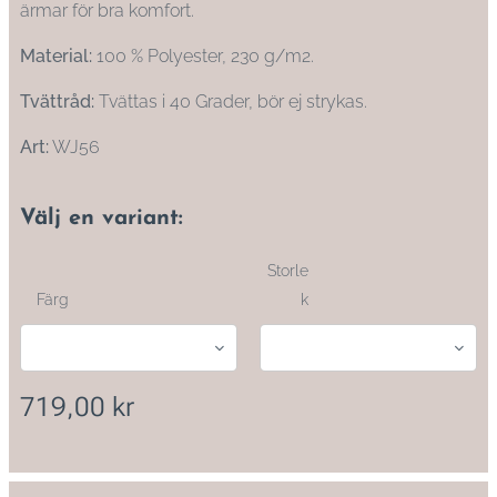
ärmar för bra komfort.
Material:
100 % Polyester, 230 g/m2.
Tvättråd:
Tvättas i 40 Grader, bör ej strykas.
Art:
WJ56
Välj en variant:
Storle
Färg
k
719,00
kr