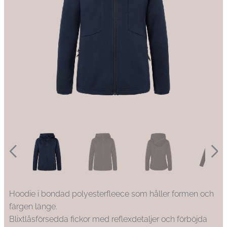
Hoodie i bondad polyesterfleece som håller formen och
färgen länge.
Blixtlåsförsedda fickor med reflexdetaljer och förböjda