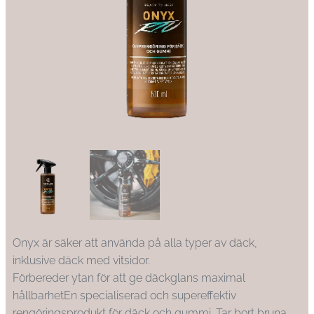
Onyx är säker att använda på alla typer av däck,
inklusive däck med vitsidor.
Förbereder ytan för att ge däckglans maximal
hållbarhetEn specialiserad och supereffektiv
rengöringsprodukt för däck och gummi. Tar bort bruna