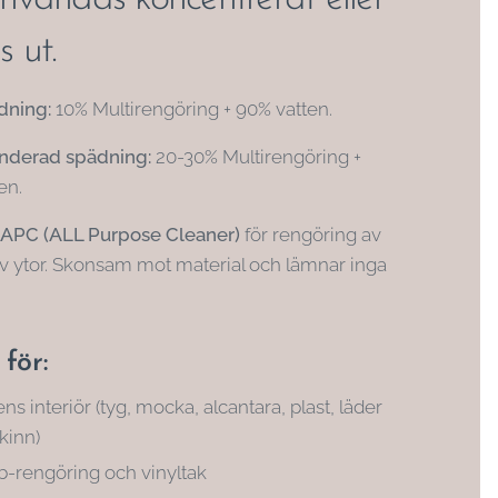
 ut.
dning:
10% Multirengöring + 90% vatten.
derad spädning:
20-30% Multirengöring +
en.
APC (ALL Purpose Cleaner)
för rengöring av
 av ytor. Skonsam mot material och lämnar inga
 för:
ens interiör (tyg, mocka, alcantara, plast, läder
kinn)
b-rengöring och vinyltak