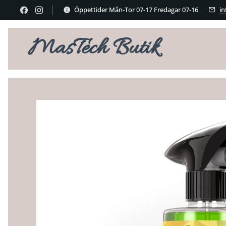
Öppettider Mån-Tor 07-17 Fredagar 07-16
i
MasTech Butik