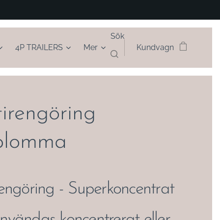
Sök
4P TRAILERS
Mer
Kundvagn
irengöring
blomma
engöring - Superkoncentrat
vändas koncentrerat eller