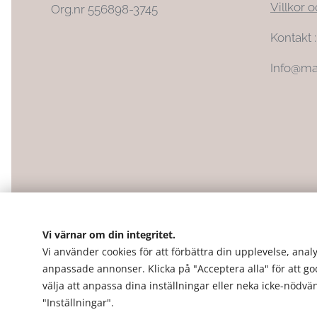
Villkor o
Org.nr 556898-3745
Kontakt 
Info@ma
Vi värnar om din integritet.
Vi använder cookies för att förbättra din upplevelse, analy
anpassade annonser. Klicka på "Acceptera alla" för att g
välja att anpassa dina inställningar eller neka icke-nödv
"Inställningar".