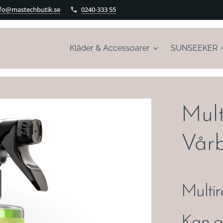
nfo@mastechbutik.se
0240-333 55
Kläder & Accessoarer
SUNSEEKER
Mult
Vår
Multir
Kan an