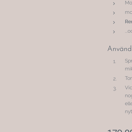
Mo
mo
Re
...
Använda
Spr
mik
Tor
Vi
nog
ell
nyt