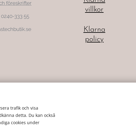
ch föreskrifter
villkor
: 0240-333 55
Klarna
stechbutik.se
policy
sera trafik och visa
odkänna detta. Du kan också
ändiga cookies under
Cookies