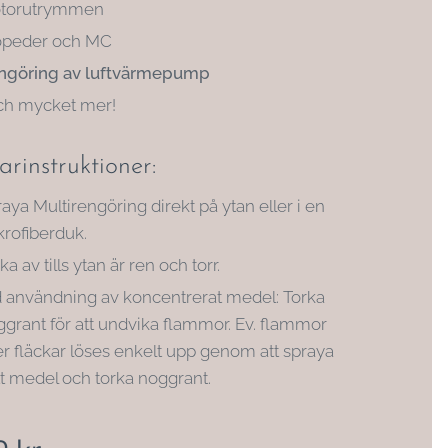
torutrymmen
peder och MC
ngöring av luftvärmepump
och mycket mer!
rinstruktioner:
aya Multirengöring direkt på ytan eller i en
rofiberduk.
ka av tills ytan är ren och torr.
d användning av koncentrerat medel: Torka
grant för att undvika flammor. Ev. flammor
er fläckar löses enkelt upp genom att spraya
t medel och torka noggrant.