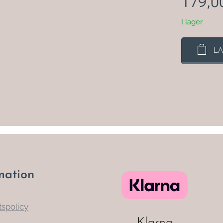
179,0
I lager
LÄ
mation
tspolicy
Klarna