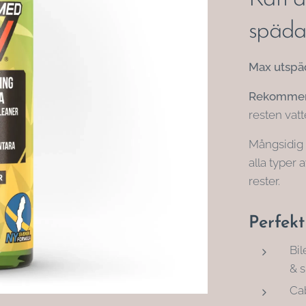
spädas
Max utspä
Rekommen
resten vatt
Mångsidig
alla typer
rester.
Perfekt
Bil
& s
Ca