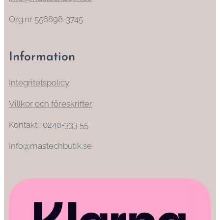
Org.nr 556898-3745
Information
Integritetspolicy
Villkor och föreskrifter
Kontakt : 0240-333 55
Info@mastechbutik.se