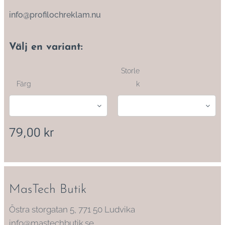
info@profilochreklam.nu
Välj en variant:
Storle
Färg
k
79,00
kr
MasTech Butik
Östra storgatan 5, 771 50 Ludvika
info@mastechbutik.se