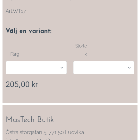
Art.WT17
Välj en variant:
Storle
Färg
k
205,00
kr
MasTech Butik
Östra storgatan 5, 771 50 Ludvika