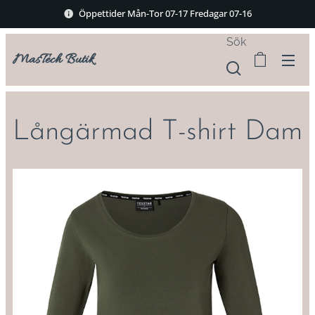
Öppettider Mån-Tor 07-17 Fredagar 07-16
Sök
MasTech Butik
Långärmad T-shirt Dam