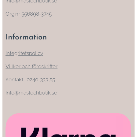
info@mastechbutik.se
Org.nr 556898-3745
Information
Integritetspolicy
Villkor och föreskrifter
Kontakt : 0240-333 55
Info@mastechbutik.se