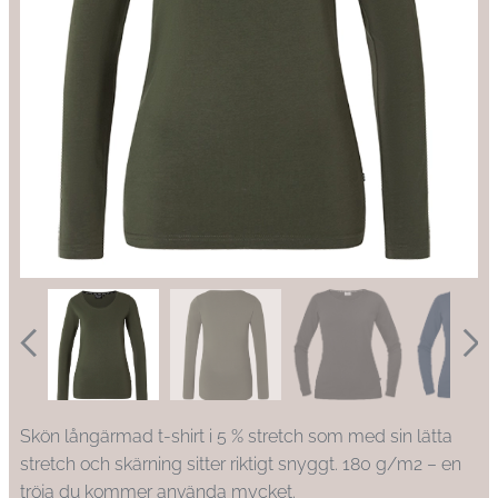
Skön långärmad t-shirt i 5 % stretch som med sin lätta
stretch och skärning sitter riktigt snyggt. 180 g/m2 – en
tröja du kommer använda mycket.