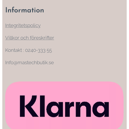
Information
Integritetspolicy
Villkor och föreskrifter
Kontakt : 0240-333 55
Info@mastechbutik.se