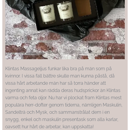
Klintas Massageljus funkar lika bra på män som på
kvinnor. I vissa fall bättre skulle man kunna påstå, då
vissa hårt arbetande män har så torra händer att
ingenting annat kan rädda deras hudsprickor än Klintas
varma och feta oljor. Nu har vi plockat fram Klintas mest
populära herr-dofter genom tiderna, nämligen Maskulin,
Sandelträ och Mysk, och sammanstrålat dem i en
snygg, enkel och maskulin presentask som alla karlar,
oavsett hur hårt de arbetar, kan uppskatta!