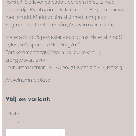
komfort. Sidﬁckor på båda sidor som försluts med
dragkedja. Rymliga innerfickor i mesh. Reglerbar huva
med snodd. Mudd vid ärmslut med tumgrepp.
Segmenterade reflexer från 3M, även över axlarna.
Material:1: 100% polyester - 280 g/m2 Material 2: 90%
nylon, 10% spandexVikt:280 g/m²
Färgkommentar:gul/marin-10, gul/svart-11,
orange/svart-1799
Teknikkommentar:EN ISO 20471 Klass 2 XS-S, klass 3
Artikelnummer: 6110
Välj en variant:
Storle
k