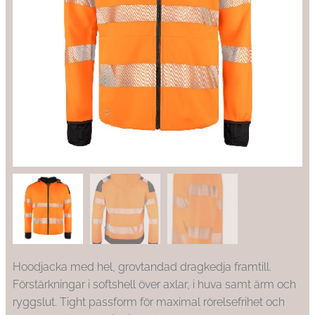
Hoodjacka med hel, grovtandad dragkedja framtill.
Förstärkningar i softshell över axlar, i huva samt ärm och
ryggslut. Tight passform för maximal rörelsefrihet och