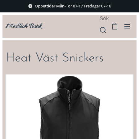
Öppettider Mån-Tor 07-17 Fredagar 07-16
Sök
MasTech Butik
Heat Väst Snickers