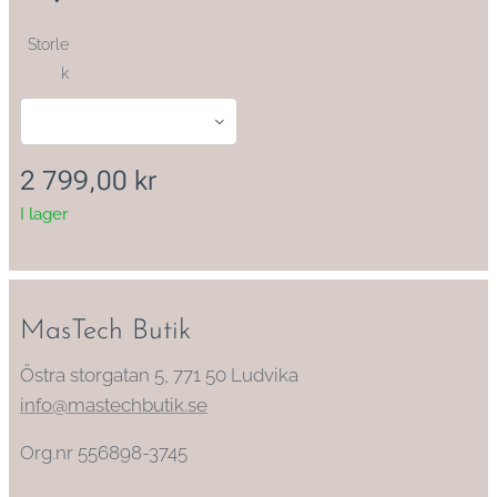
Storle
k
2 799,00
kr
I lager
MasTech Butik
Östra storgatan 5, 771 50 Ludvika
info@mastechbutik.se
Org.nr 556898-3745