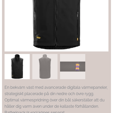
En bekväm väst med avancerade digitala värmepaneler,
strategiskt placerade på din nedre och övre rygg.
Optimal värmespridning över din bål säkerställer att du
håller dig varm även under de kallaste förhållanden.
Batteripack (5499) köpes separat.