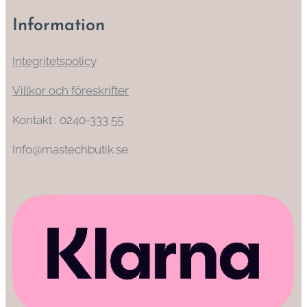
Information
Integritetspolicy
Villkor och föreskrifter
Kontakt : 0240-333 55
Info@mastechbutik.se