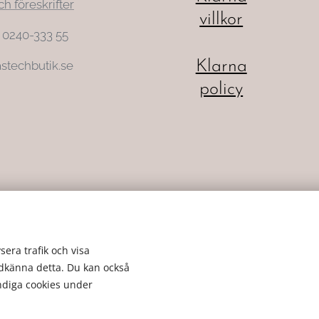
ch föreskrifter
villkor
: 0240-333 55
Klarna
stechbutik.se
policy
sera trafik och visa
odkänna detta. Du kan också
ändiga cookies under
Cookies