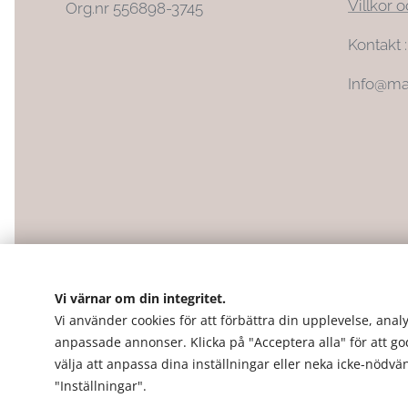
Villkor o
Org.nr 556898-3745
Kontakt 
Info@ma
Vi värnar om din integritet.
Vi använder cookies för att förbättra din upplevelse, analy
anpassade annonser. Klicka på "Acceptera alla" för att g
välja att anpassa dina inställningar eller neka icke-nödv
"Inställningar".