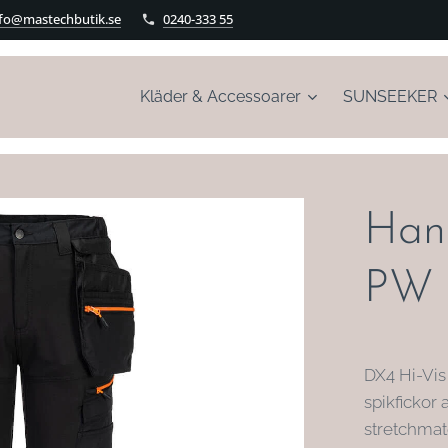
nfo@mastechbutik.se
0240-333 55
Kläder & Accessoarer
SUNSEEKER
Hant
PW
DX4 Hi-Vis
spikfickor
stretchmate