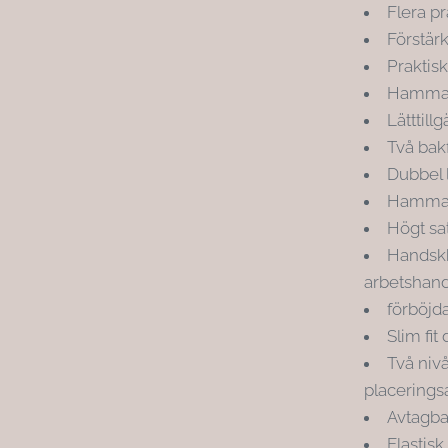
Flera pr
Förstärk
Praktis
Hammarö
Lätttill
Två bak
Dubbel l
Hammarö
Högt sa
Handskhå
arbetshan
förböjda
Slim fit
Två nivå
placeringsa
Avtagba
Elastisk