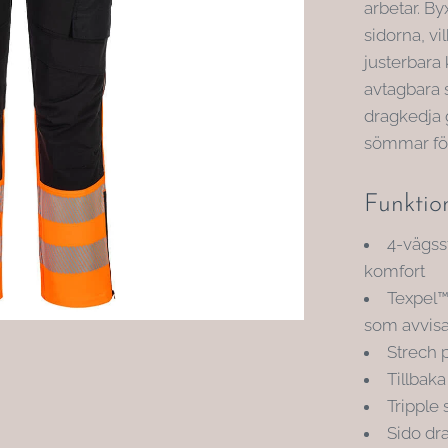
arbetar. By
sidorna, vi
justerbara 
avtagbara s
dragkedja 
sömmar för
Funktio
4-vägsst
komfort
Texpel™
som avvisa
Strech p
Tillbak
Tripple
Sido dr