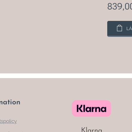
839,0
LÄ
mation
tspolicy
Klarna