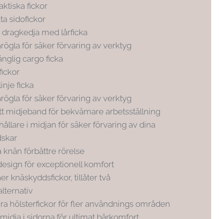
aktiska fickor
ta sidofickor
k dragkedja med lårficka
gla för säker förvaring av verktyg
gänglig cargo ficka
fickor
inje ficka
gla för säker förvaring av verktyg
tt midjeband för bekvämare arbetsställning
llare i midjan för säker förvaring av dina
dskar
 knän förbättre rörelse
 design för exceptionell komfort
er knäskyddsfickor, tillåter två
lternativ
ra hölsterfickor för fler användnings områden
 midja i sidorna för ultimat bärkomfort