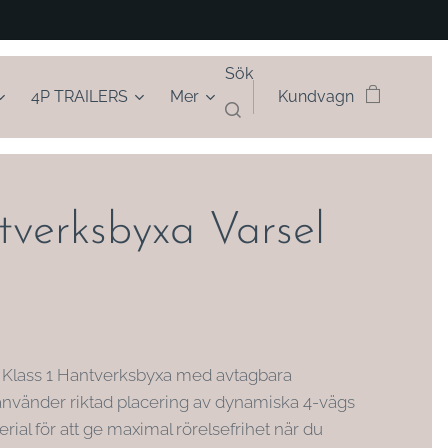
Sök
4P TRAILERS
Mer
Kundvagn
verksbyxa Varsel
 Klass 1 Hantverksbyxa med avtagbara
 använder riktad placering av dynamiska 4-vägs
rial för att ge maximal rörelsefrihet när du