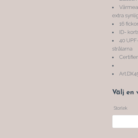
Värmeap
extra synli
16 ficko
ID- kort
40 UPF-
strålarna
Certifie
Art.DX4
Välj en 
Storlek