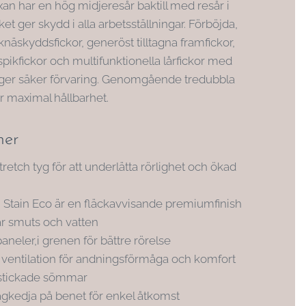
xan har en hög midjeresår baktill med resår i
lket ger skydd i alla arbetsställningar. Förböjda,
knäskyddsfickor, generöst tilltagna framfickor,
pikfickor och multifunktionella lårfickor med
ger säker förvaring. Genomgående tredubbla
 maximal hållbarhet.
ner
retch tyg för att underlätta rörlighet och ökad
 Stain Eco är en fläckavvisande premiumfinish
r smuts och vatten
aneler,i grenen för bättre rörelse
a ventilation för andningsförmåga och komfort
 stickade sömmar
agkedja på benet för enkel åtkomst