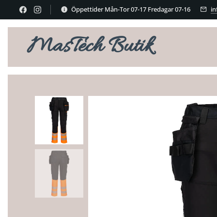
Öppettider Mån-Tor 07-17 Fredagar 07-16
i
MasTech Butik