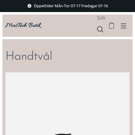
Öppettider Mån-Tor 07-17 Fredagar 07-16
Sök
MasTech Butik
Handtvål