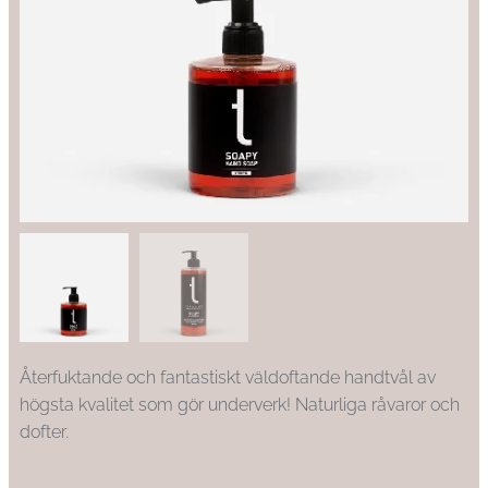
Återfuktande och fantastiskt väldoftande handtvål av
högsta kvalitet som gör underverk! Naturliga råvaror och
dofter.