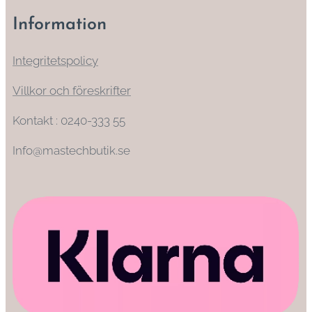
Information
Integritetspolicy
Villkor och föreskrifter
Kontakt : 0240-333 55
Info@mastechbutik.se