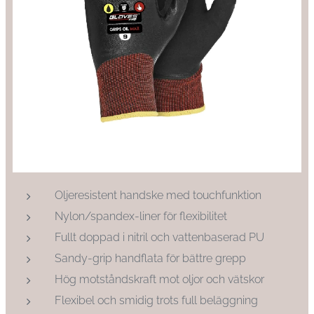
Oljeresistent handske med touchfunktion
Nylon/spandex-liner för flexibilitet
Fullt doppad i nitril och vattenbaserad PU
Sandy-grip handflata för bättre grepp
Hög motståndskraft mot oljor och vätskor
Flexibel och smidig trots full beläggning