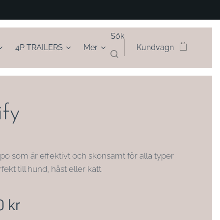
Sök
4P TRAILERS
Mer
Kundvagn
ify
o som är effektivt och skonsamt för alla typer
fekt till hund, häst eller katt.
0
kr