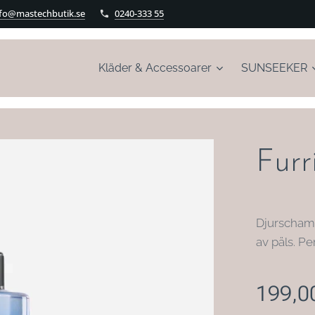
nfo@mastechbutik.se
0240-333 55
Kläder & Accessoarer
SUNSEEKER
Furr
Djurschamp
av päls. Per
199,0