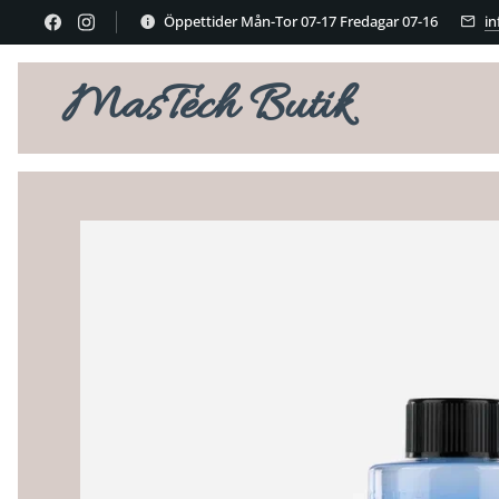
Öppettider Mån-Tor 07-17 Fredagar 07-16
i
MasTech Butik