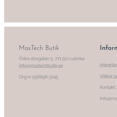
MasTech Butik
Infor
Östra storgatan 5, 771 50 Ludvika
Integrite
info@mastechbutik.se
Villkor o
Org.nr 556898-3745
Kontakt 
Info@ma