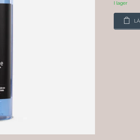
I lager
LÄ