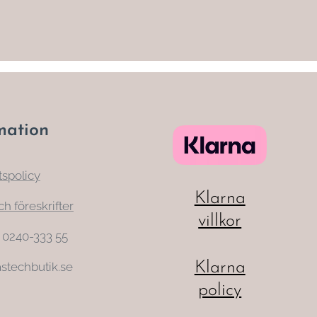
mation
tspolicy
Klarna
ch föreskrifter
villkor
: 0240-333 55
Klarna
stechbutik.se
policy