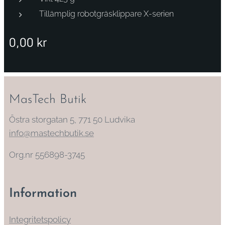
Tillämplig robotgräsklippare X-serien
0,00
kr
MasTech Butik
Östra storgatan 5, 771 50 Ludvika
info@mastechbutik.se
Org.nr 556898-3745
Information
Integritetspolicy