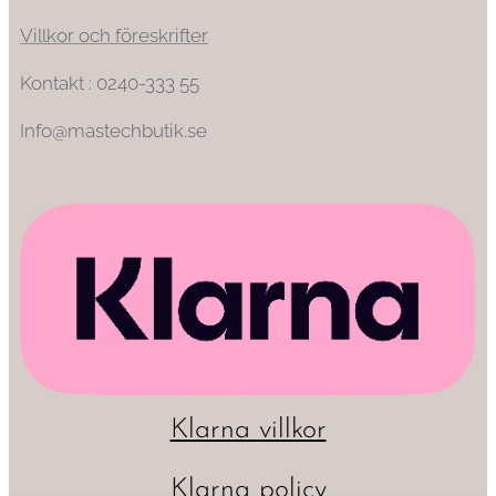
Villkor och föreskrifter
Kontakt : 0240-333 55
Info@mastechbutik.se
Klarna villkor
Klarna policy