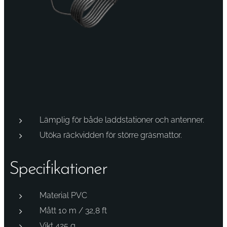
Lämplig för både laddstationer och antenner.
Utöka räckvidden för större gräsmattor.
Specifikationer
Material PVC
Mått 10 m / 32,8 ft
Vikt 425 g