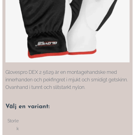
Glovespro DEX 2 5629 är en montagehandske med
innerhanden och pekfingret i mjukt och smidigt getskinn.
Ovanhand i tunnt och slitstarkt nylon.
Välj en variant:
Storle
k