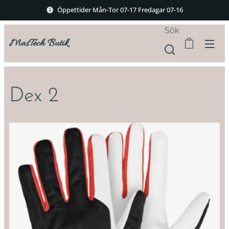
Öppettider Mån-Tor 07-17 Fredagar 07-16
Sök
MasTech Butik
Dex 2