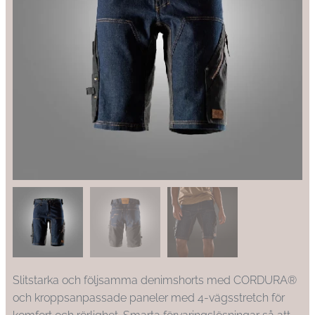
Slitstarka och följsamma denimshorts med CORDURA®
och kroppsanpassade paneler med 4-vägsstretch för