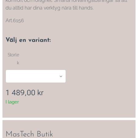
komfort och rörlighet. Smarta förvaringslösningar så att
du alltid har dina verktyg nära till hands.
Art.6156
Välj en variant:
Storle
k
1 489,00
kr
I lager
MasTech Butik