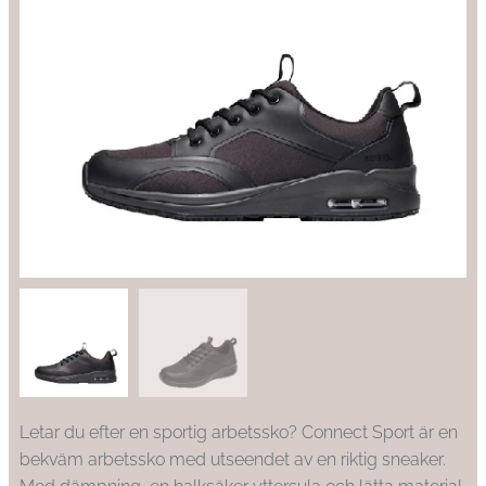
Letar du efter en sportig arbetssko? Connect Sport är en
bekväm arbetssko med utseendet av en riktig sneaker.