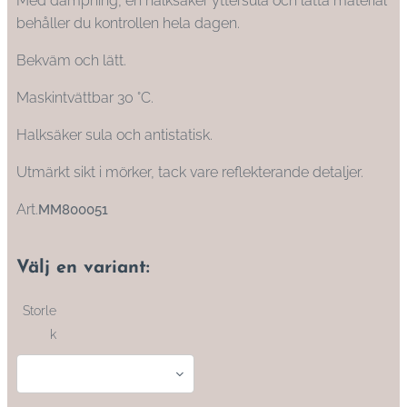
Med dämpning, en halksäker yttersula och lätta material
behåller du kontrollen hela dagen.
Bekväm och lätt.
Maskintvättbar 30 °C.
Halksäker sula och antistatisk.
Utmärkt sikt i mörker, tack vare reflekterande detaljer.
Art.
MM800051
Välj en variant:
Storle
k