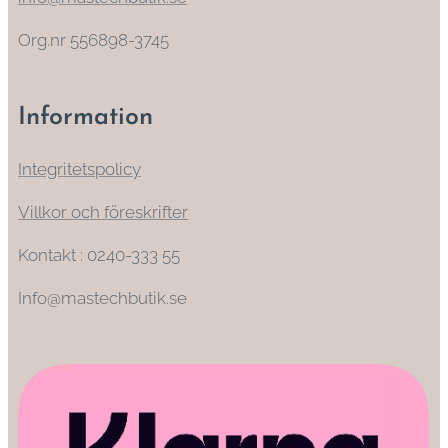
Org.nr 556898-3745
Information
Integritetspolicy
Villkor och föreskrifter
Kontakt : 0240-333 55
Info@mastechbutik.se