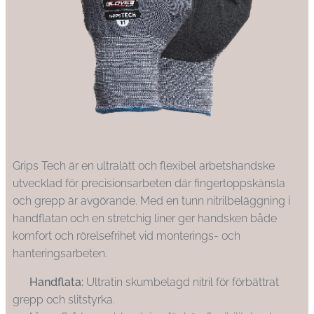
Grips Tech är en ultralätt och flexibel arbetshandske
utvecklad för precisionsarbeten där fingertoppskänsla
och grepp är avgörande. Med en tunn nitrilbeläggning i
handflatan och en stretchig liner ger handsken både
komfort och rörelsefrihet vid monterings- och
hanteringsarbeten.
✔
Handflata:
Ultratin skumbelagd nitril för förbättrat
grepp och slitstyrka.