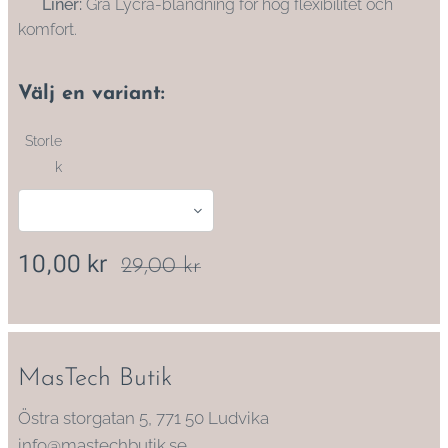
✔
Liner:
Grå Lycra-blandning för hög flexibilitet och
komfort.
Välj en variant:
Storle
k
10,00
kr
29,00
kr
MasTech Butik
Östra storgatan 5, 771 50 Ludvika
info@mastechbutik.se