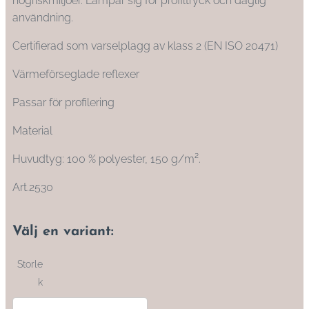
högriskmiljöer. Lämpar sig för profiltryck och daglig
användning.
Certifierad som varselplagg av klass 2 (EN ISO 20471)
Värmeförseglade reflexer
Passar för profilering
Material
Huvudtyg: 100 % polyester, 150 g/m².
Art.2530
Välj en variant:
Storle
k