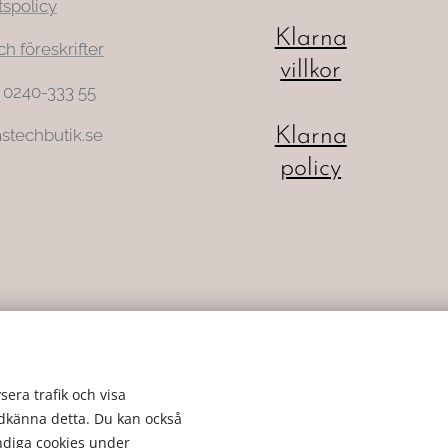
tspolicy
Klarna
ch föreskrifter
villkor
: 0240-333 55
Klarna
stechbutik.se
policy
sera trafik och visa
odkänna detta. Du kan också
ändiga cookies under