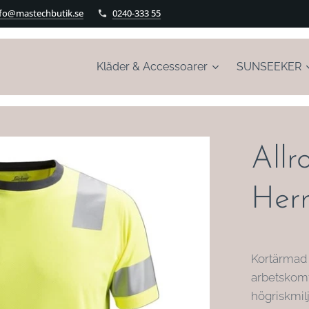
nfo@mastechbutik.se
0240-333 55
Kläder & Accessoarer
SUNSEEKER
Allr
Herr
Kortärmad 
arbetskomf
högriskmilj