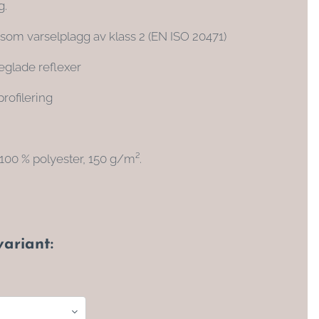
g.
 som varselplagg av klass 2 (EN ISO 20471)
glade reflexer
profilering
100 % polyester, 150 g/m².
variant: