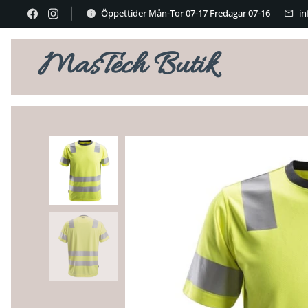
Öppettider Mån-Tor 07-17 Fredagar 07-16
i
MasTech Butik