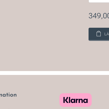
349,0
LÄ
mation