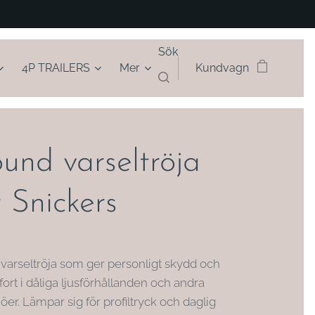
Sök
4P TRAILERS
Mer
Kundvagn
ound varseltröja
 Snickers
varseltröja som ger personligt skydd och
ort i dåliga ljusförhållanden och andra
öer. Lämpar sig för profiltryck och daglig