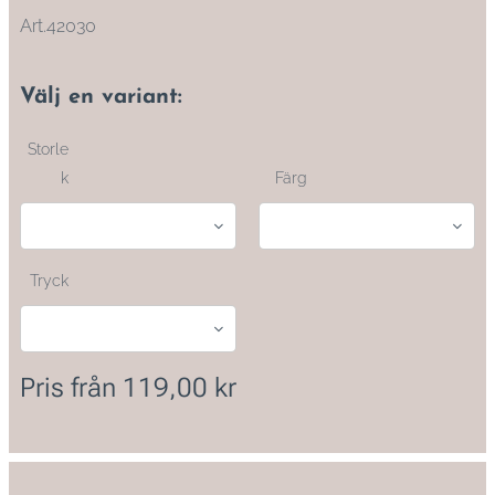
Art.42030
Välj en variant:
Storle
k
Färg
Tryck
Pris från
119,00
kr