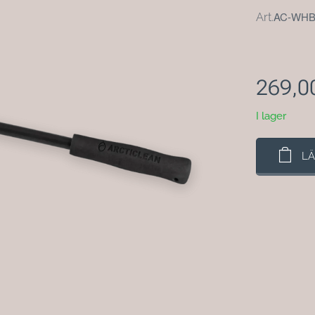
AC-WH
Art.
269,0
I lager
LÄ