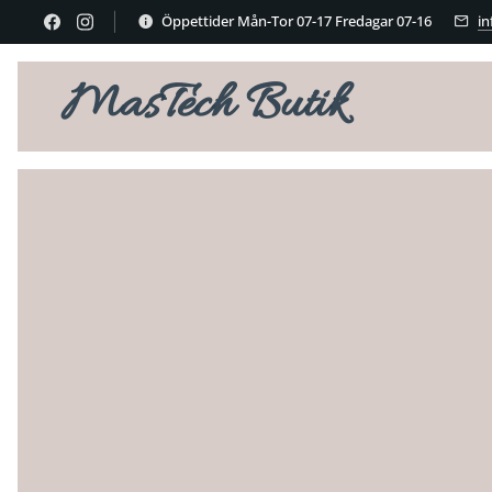
Öppettider Mån-Tor 07-17 Fredagar 07-16
i
MasTech Butik