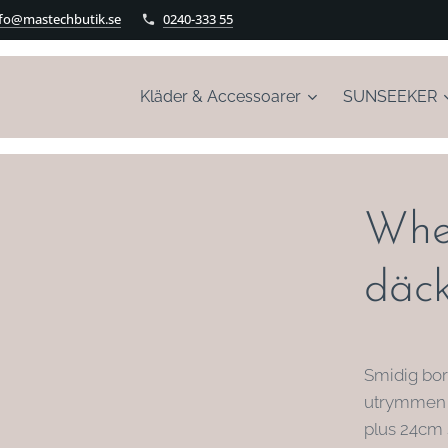
nfo@mastechbutik.se
0240-333 55
Kläder & Accessoarer
SUNSEEKER
Whe
däck
Smidig bors
utrymmen s
plus 24cm 