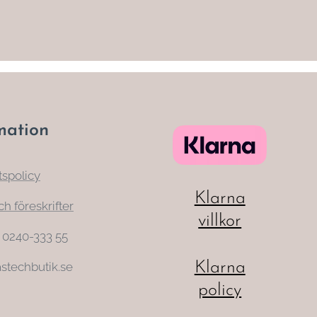
mation
tspolicy
Klarna
ch föreskrifter
villkor
: 0240-333 55
Klarna
stechbutik.se
policy