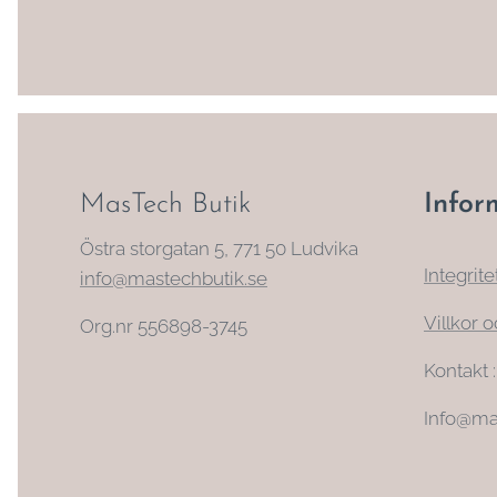
MasTech Butik
Infor
Östra storgatan 5, 771 50 Ludvika
Integrite
info@mastechbutik.se
Villkor o
Org.nr 556898-3745
Kontakt 
Info@ma