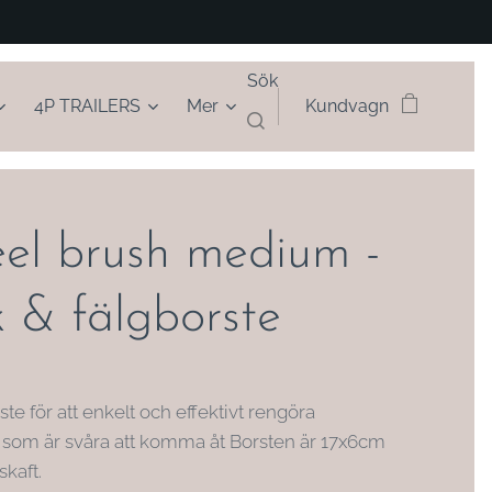
Sök
4P TRAILERS
Mer
Kundvagn
el brush medium -
 & fälgborste
te för att enkelt och effektivt rengöra
om är svåra att komma åt Borsten är 17x6cm
skaft.