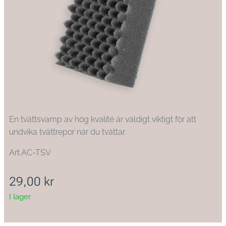
En tvättsvamp av hög kvalité är väldigt viktigt för att
undvika tvättrepor när du tvättar.
Art.AC-TSV
29,00
kr
I lager