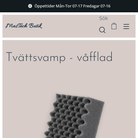
Öppettider Mån-Tor 07-17 Fredagar 07-16
Sök
MasTech Butik
Tvättsvamp - våfflad