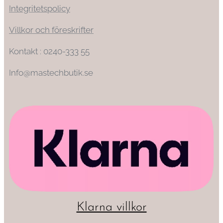
Integritetspolicy
Villkor och föreskrifter
Kontakt : 0240-333 55
Info@mastechbutik.se
Klarna villkor