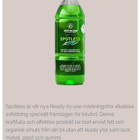
Spotless är vår nya Ready-to-use märkningsfria alkaliska
avfettning speciellt framtagen för bilvård. Denna
kraftfulla och effektiva produkt tar bort envist fett och
organisk smuts från din bil utan att skada ytor som lack,
metall, plast och gummi.