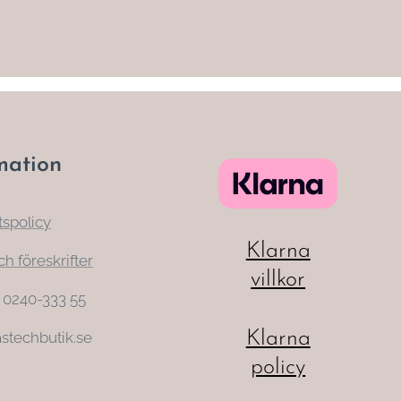
mation
tspolicy
Klarna
ch föreskrifter
villkor
: 0240-333 55
Klarna
stechbutik.se
policy