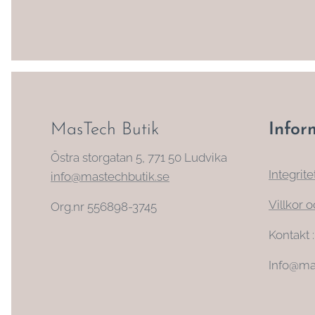
MasTech Butik
Infor
Östra storgatan 5, 771 50 Ludvika
Integrite
info@mastechbutik.se
Villkor o
Org.nr 556898-3745
Kontakt 
Info@ma