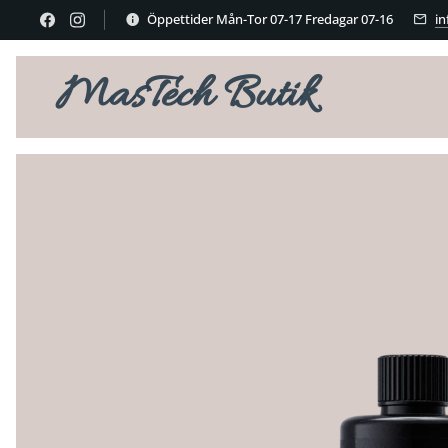
Öppettider Mån-Tor 07-17 Fredagar 07-16
i
MasTech Butik