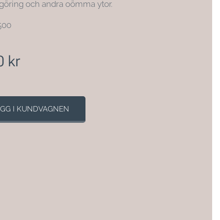
göring och andra oömma ytor.
500
0
kr
GG I KUNDVAGNEN