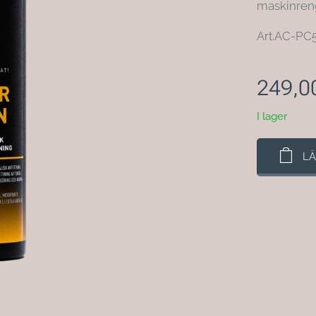
maskinren
Art.AC-PC
249,0
I lager
LÄ