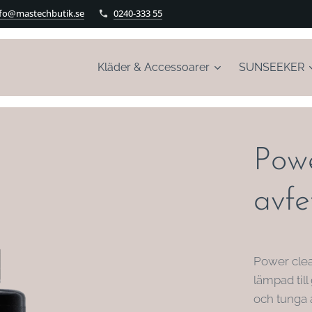
nfo@mastechbutik.se
0240-333 55
Kläder & Accessoarer
SUNSEEKER
Powe
avfe
Power clean
lämpad till
och tunga 