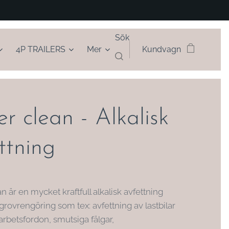
Sök
4P TRAILERS
Mer
Kundvagn
r clean - Alkalisk
ttning
 är en mycket kraftfull alkalisk avfettning
 grovrengöring som tex: avfettning av lastbilar
arbetsfordon, smutsiga fälgar,