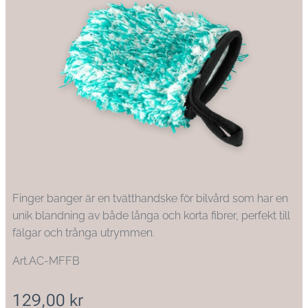
Finger banger är en tvätthandske för bilvård som har en
unik blandning av både långa och korta fibrer, perfekt till
fälgar och trånga utrymmen.
Art.AC-MFFB
129,00
kr