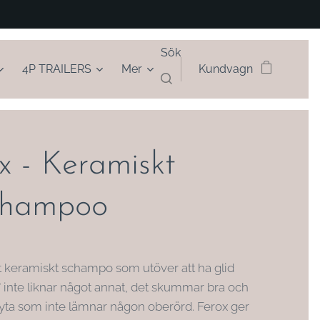
Sök
4P TRAILERS
Mer
Kundvagn
x - Keramiskt
schampoo
tt keramiskt schampo som utöver att ha glid
" inte liknar något annat, det skummar bra och
yta som inte lämnar någon oberörd. Ferox ger