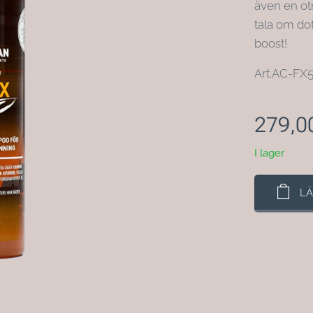
även en otr
tala om do
boost!
Art.AC-FX
279,0
I lager
LÄ