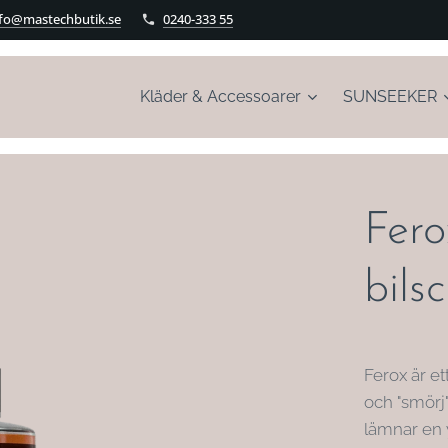
nfo@mastechbutik.se
0240-333 55
Kläder & Accessoarer
SUNSEEKER
Fero
bil
Ferox är e
och "smörj
lämnar en 