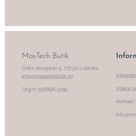
MasTech Butik
Infor
Östra storgatan 5, 771 50 Ludvika
Integrite
info@mastechbutik.se
Villkor o
Org.nr 556898-3745
Kontakt 
Info@ma