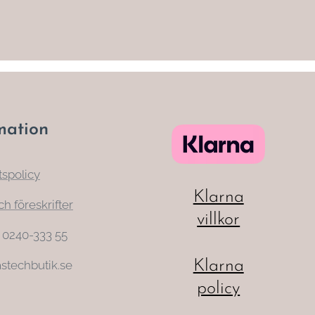
mation
tspolicy
Klarna
ch föreskrifter
villkor
: 0240-333 55
Klarna
stechbutik.se
policy