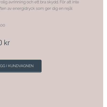
olig avrinning och ett bra skydd. För att inte
ften av energidryck som ger dig en rejäl
500
0
kr
GG I KUNDVAGNEN