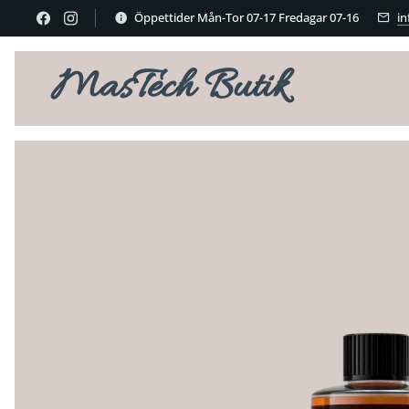
Öppettider Mån-Tor 07-17 Fredagar 07-16
i
MasTech Butik