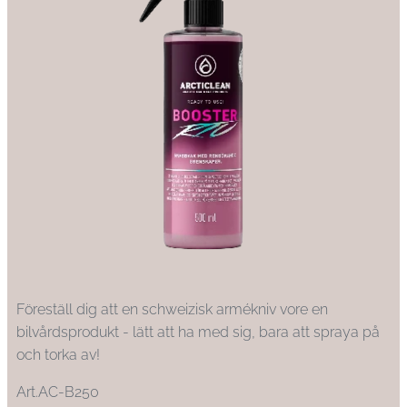
Föreställ dig att en schweizisk armékniv vore en
bilvårdsprodukt - lätt att ha med sig, bara att spraya på
och torka av!
Art.AC-B250