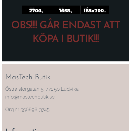
OBS!!!! GÅR ENDAST ATT
KÖPA I BUTIK!!!
MasTech Butik
Östra storgatan 5, 771 50 Ludvika
info@mastechbutik.se
Org.nr 556898-3745