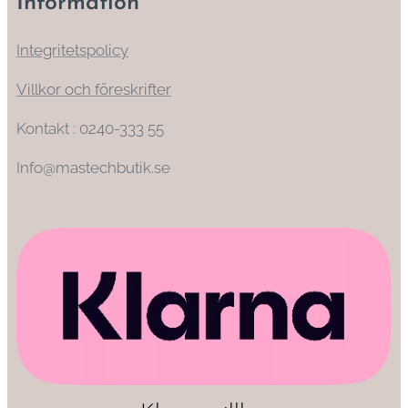
Information
Integritetspolicy
Villkor och föreskrifter
Kontakt : 0240-333 55
Info@mastechbutik.se