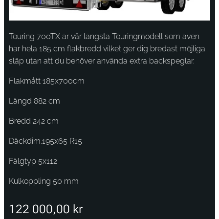
Touring 700TX är vår längsta Touringmodell som även
har hela 185 cm flakbredd vilket ger dig bredast möjliga
släp utan att du behöver använda extra backspeglar.
Flakmått 185x700cm
Längd 882 cm
Bredd 242 cm
Däckdim.195x65 R15
Fälgtyp 5x112
Kulkoppling 50 mm
122 000,00
kr