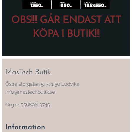
OBS!!!! GÅR ENDAST ATT
KÖPA I BUTIK!!!
MasTech Butik
Östra storgatan 5, 771 50 Ludvika
info@mastechbutik.se
Org.nr 556898-3745
Information