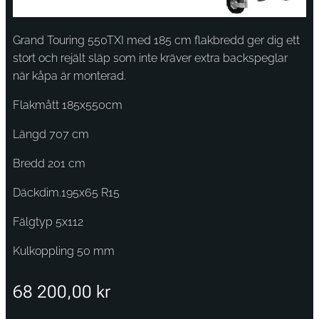
Grand Touring 550TXI med 185 cm flakbredd ger dig ett
stort och rejält släp som inte kräver extra backspeglar
när kåpa är monterad.
Flakmått 185x550cm
Längd 707 cm
Bredd 201 cm
Däckdim.195x65 R15
Fälgtyp 5x112
Kulkoppling 50 mm
68 200,00
kr