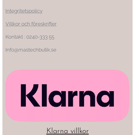
Integritetspolicy
Villkor och föreskrifter
Kontakt : 0240-333 55
Info@mastechbutik.se
Klarna villkor