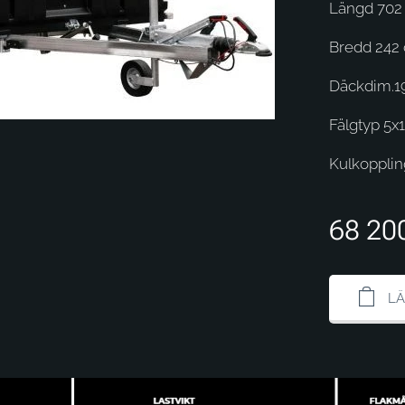
Längd 702
Bredd 242
Däckdim.1
Fälgtyp 5x
Kulkoppli
68 20
LÄ