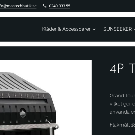
nfo@mastechbutik.se
0240-333 55
Kläder & Accessoarer
SUNSEEKER
4P T
Grand Tour
vilket ger 
använda ex
Flakmått 