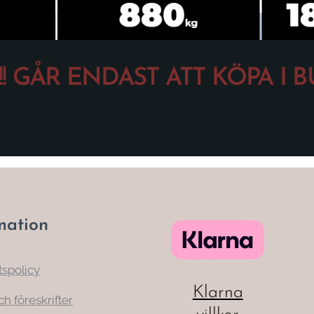
!!! GÅR ENDAST ATT KÖPA I BUT
mation
tspolicy
Klarna
ch föreskrifter