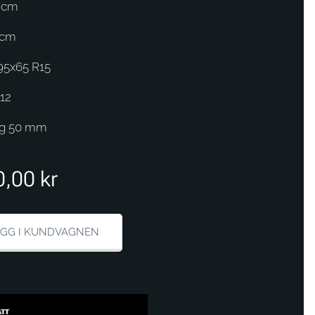
 cm
 cm
95x65 R15
112
ng 50 mm
0,00
kr
GG I KUNDVAGNEN