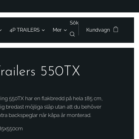
Sök
4P TRAILERS
Mer
Kundvagn
railers 550TX
ing 550TX har en flakbredd på hela 185 cm,
dig bredast möjliga släp utan att du behöver
tra backspeglar när kåpa är monterad.
185x550cm