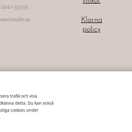
villkor
: 0240-333 55
Klarna
stechbutik.se
policy
sera trafik och visa
odkänna detta. Du kan också
ändiga cookies under
Cookies