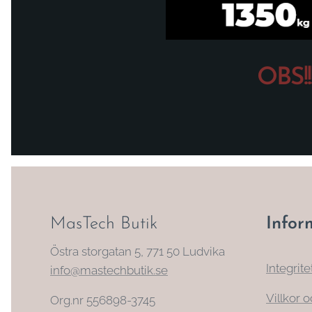
OBS!
MasTech Butik
Infor
Östra storgatan 5, 771 50 Ludvika
Integrite
info@mastechbutik.se
Villkor o
Org.nr 556898-3745