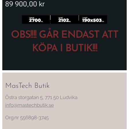
89 900,00
kr
OBS!!!! GÅR ENDAST ATT
KÖPA I BUTIK!!!
MasTech Butik
Östra storgatan 5, 771 50 Ludvika
info@mastechbutik.se
Org.nr 556898-3745