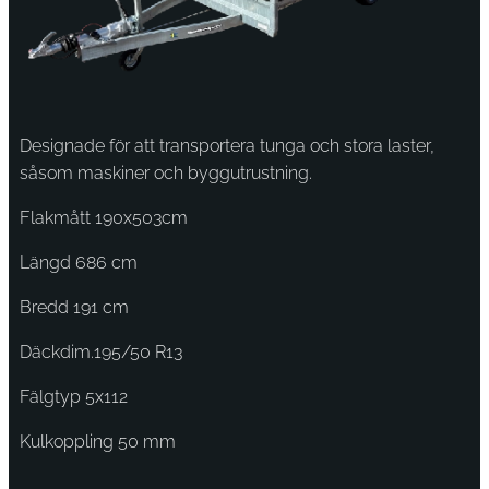
Designade för att transportera tunga och stora laster,
såsom maskiner och byggutrustning.
Flakmått 190x503cm
Längd 686 cm
Bredd 191 cm
Däckdim.195/50 R13
Fälgtyp 5x112
Kulkoppling 50 mm