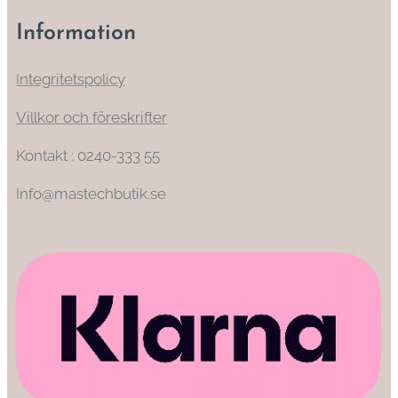
Information
Integritetspolicy
Villkor och föreskrifter
Kontakt : 0240-333 55
Info@mastechbutik.se